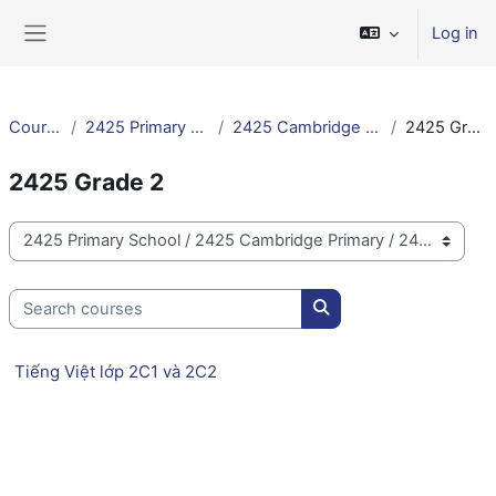
Skip to main content
Log in
Side panel
Courses
2425 Primary School
2425 Cambridge Primary
2425 Grade 2
2425 Grade 2
Course categories
Search courses
Search courses
Tiếng Việt lớp 2C1 và 2C2