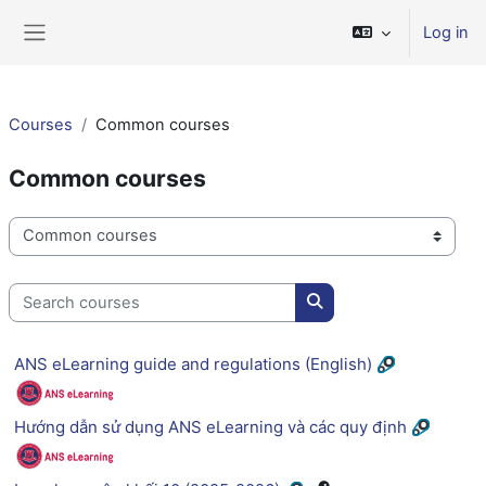
Skip to main content
Log in
Side panel
Courses
Common courses
Common courses
Course categories
Search courses
Search courses
ANS eLearning guide and regulations (English)
Hướng dẫn sử dụng ANS eLearning và các quy định