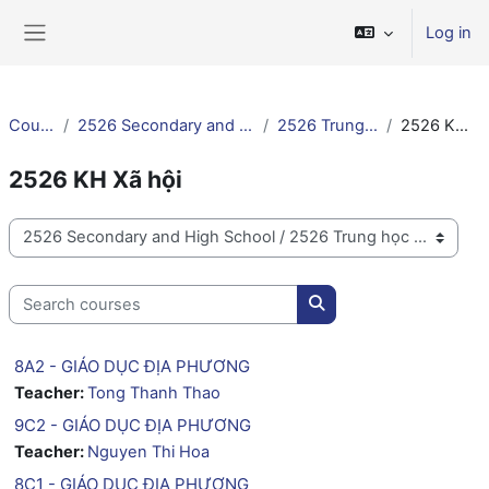
Skip to main content
Log in
Side panel
Courses
2526 Secondary and High School
2526 Trung học VN
2526 KH Xã hội
2526 KH Xã hội
Course categories
Search courses
Search courses
8A2 - GIÁO DỤC ĐỊA PHƯƠNG
Teacher:
Tong Thanh Thao
9C2 - GIÁO DỤC ĐỊA PHƯƠNG
Teacher:
Nguyen Thi Hoa
8C1 - GIÁO DỤC ĐỊA PHƯƠNG